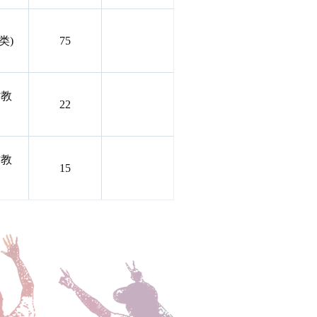
类)
75
村教
22
村教
15