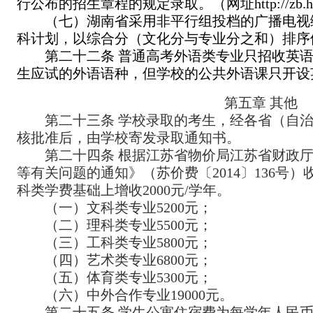
行公布的招生章程的规定录取。（网址http://zb.hytc.edu
（七）湖南省采用非平行组投档的广播电视
科计划，以综合分（文化分与专业分之和）排序
第二十二条 普通高考外语类专业只招收英
生应试的外语语种，但学校的公共外语课只开设
第五章 其他
第二十三条 学校录取的考生，经各省（自
核批准后，由学校寄发录取通知书。
第二十四条 根据江苏省物价局江苏省财政
等有关问题的通知》（苏价费〔
2014
〕
136
号）
科类学费基础上增收
2000
元
/
学年。
（一）文科类专业
5200
元；
（二）理科类专业
5500
元；
（三）工科类专业
5800
元；
（四）艺术类专业
6800
元；
（五）体育类专业
5300
元；
（六）中外合作专业
19000
元。
第二十五条 学生公寓住宿费为每学年人民