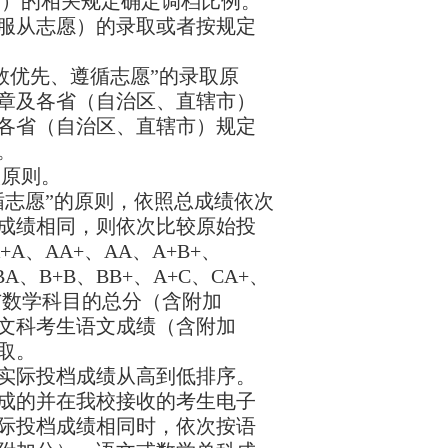
市）的相关规定确定调档比例。
服从志愿）的录取或者按规定
数优先、遵循志愿”的录取原
章及各省（自治区、直辖市）
各省（自治区、直辖市）规定
。
取原则。
循志愿”的原则，依照总成绩依次
成绩相同，则依次比较原始投
+A
、
AA+
、
AA
、
A+B+
、
BA
、
B+B
、
BB+
、
A+C
、
CA+
、
与数学科目的总分（含附加
文科考生语文成绩（含附加
取。
实际投档成绩从高到低排序。
成的并在我校接收的考生电子
际投档成绩相同时，依次按语