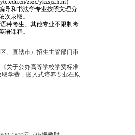
.cn/zszc/ykzsjz.htm）
编导和书法学专业按照文理分
依次录取。
语语种考生。其他专业不限制考
英语课程。
治区、直辖市）招生主管部门审
厅《关于公办高等学校学费标准
收取学费，嵌入式培养专业在原
币
500-1500
元（依据教财