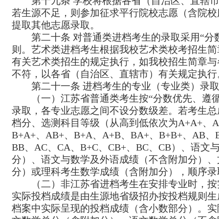
第十九条 学校将根据各省
（自治区、直辖
若生源不足，则参加征求平行院校志愿（含院校
提取其他志愿录取。
第二十条 对普通类进档考生的录取采用“分
则。艺术类进档考生根据我校艺术类校考招生简
有关艺术类招生的规定执行，如我校招生简章与
不符，以各省（自治区、直辖市）有关规定执行
第二十一条 进档考生的专业（专业类）录
（一）江苏省普通类考生按“分数优先、遵
录取，各专业志愿之间不设分数级差。若考生总
档分、选测科目等级（从高到低依次为
A+A+
、
A
B+A+
、
AB+
、
B+A
、
A+B
、
BA+
、
B+B+
、
AB
、
BB
、
AC
、
CA
、
B+C
、
CB+
、
BC
、
CB
）、语文
分）、语文与数学及外语成绩（不含附加分）、
分）或理科考生数学成绩（含附加分），顺序录
（二）非江苏省进档考生在安排专业时，按
实际投档成绩是由生源地省级招办按投档规则生
档案中实际呈现的投档成绩（含小数部分）。实