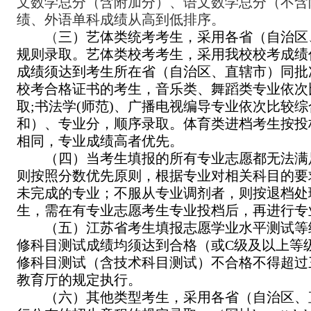
文数学总分（含附加分）、语文数学总分（不含
绩、外语单科成绩从高到低排序。
（
三）艺体类统考考生，采用各省（自治区
规则录取。艺体类校考考生，采用我校校考成绩
成绩须达到考生所在省（自治区、直辖市）同批
校考合格证书的考生，音乐类、舞蹈类专业依次
取;书法学(师范)、广播电视编导专业依次比较
和）、专业分，顺序录取。体育类进档考生按投
相同，专业成绩高者优先。
（四）当考生填报的所有专业志愿都无法满
则按照分数优先原则，根据专业对相关科目的要
未完成的专业；不服从专业调剂者，则按退档处
生，需在有专业志愿考生专业投档后，再进行专
（五）江苏省考生填报志愿学业水平测试等
修科目测试成绩均须达到合格（或C级及以上等
修科目测试（含技术科目测试）不合格不得超过
教育厅的规定执行。
（六）其他类型考生，采用各省（自治区、